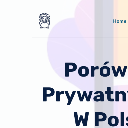
Przejdź
do
treści
Home
Porówn
Prywatn
W Pol