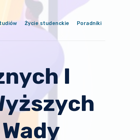
tudiów
Życie studenckie
Poradniki
znych I
Wyższych
I Wady