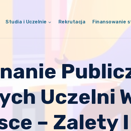
Studia i Uczelnie
Rekrutacja
Finansowanie s
anie Public
ych Uczelni 
sce – Zalety 