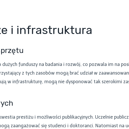
 i infrastruktura
sprzętu
o dużych funduszy na badania i rozwój, co pozwala im na po
rzystający z tych zasobów mogą brać udział w zaawansowany
tują w infrastrukturę, mogą nie dysponować tak szerokimi z
wych
estia prestiżu i możliwości publikacyjnych. Uczelnie public
mogą zaangażować się studenci i doktoranci. Natomiast na u